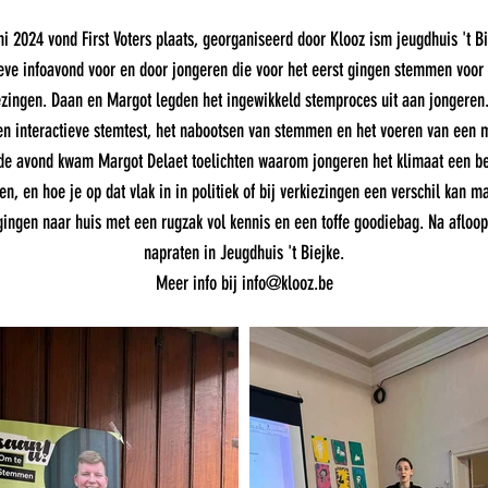
ni 2024 vond First Voters plaats, georganiseerd door Klooz ism jeugdhuis 't Bie
ieve infoavond voor en door jongeren die voor het eerst gingen stemmen voor
ezingen. Daan en Margot legden het ingewikkeld stemproces uit aan jongeren.
en interactieve stemtest, het nabootsen van stemmen en het voeren van een 
 de avond kwam Margot Delaet toelichten waarom jongeren het klimaat een be
en, en hoe je op dat vlak in in politiek of bij verkiezingen een verschil kan m
ingen naar huis met een rugzak vol kennis en een toffe goodiebag. Na afloo
napraten in Jeugdhuis 't Biejke.
Meer info bij
info@klooz.be