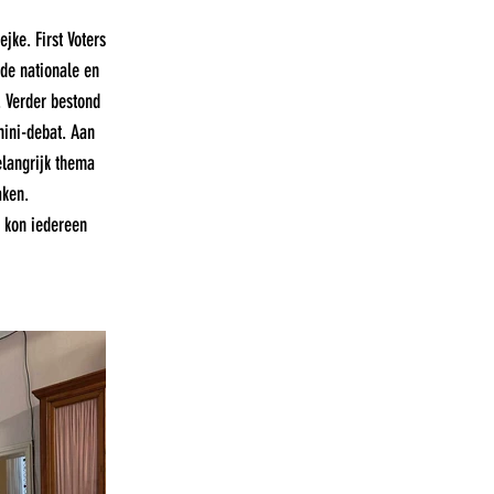
jke. First Voters
 de nationale en
 Verder bestond
mini-debat. Aan
langrijk thema
aken.
p kon iedereen